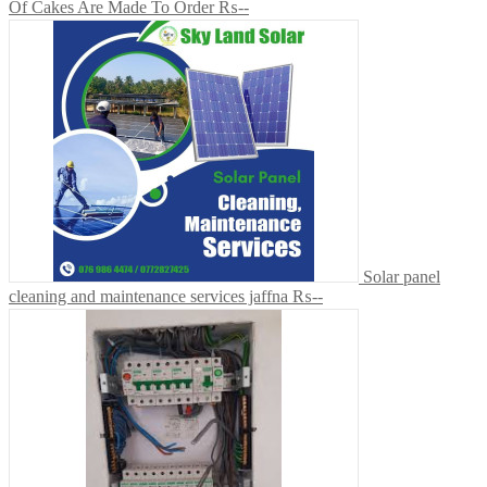
Of Cakes Are Made To Order
₨--
Solar panel
cleaning and maintenance services jaffna
₨--