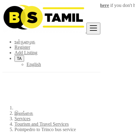
Login
for faster access to the best deals.
Click here
if you don't 
×
உள்நுழைக
Register
Add Listing
TA
English
இலங்கை
Services
Tourism and Travel Services
Pointpedro to Trinco bus service