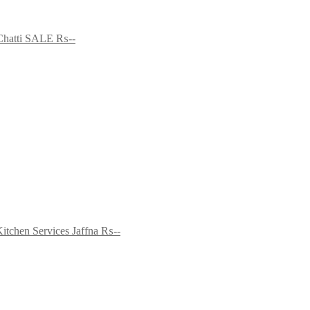
Chatti SALE
₨--
Kitchen Services Jaffna
₨--