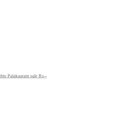
ghts Palakaaram sale
₨--