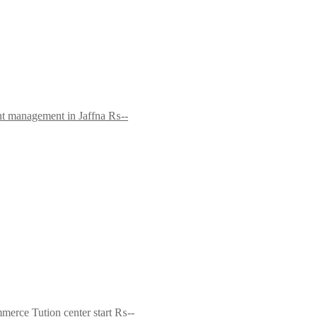
t management in Jaffna
₨--
erce Tution center start
₨--