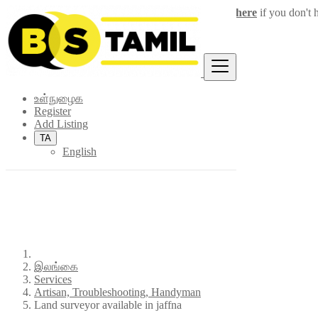
Login
for faster access to the best deals.
Click here
if you don't 
×
உள்நுழைக
Register
Add Listing
TA
English
இலங்கை
Services
Artisan, Troubleshooting, Handyman
Land surveyor available in jaffna