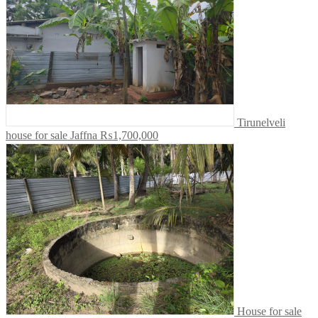
Tirunelveli
house for sale Jaffna
₨1,700,000
House for sale