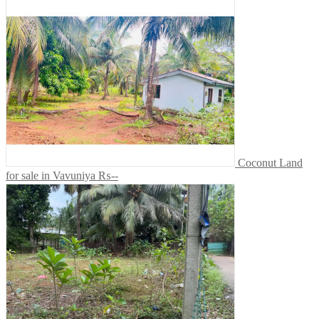
Coconut Land
for sale in Vavuniya
₨--