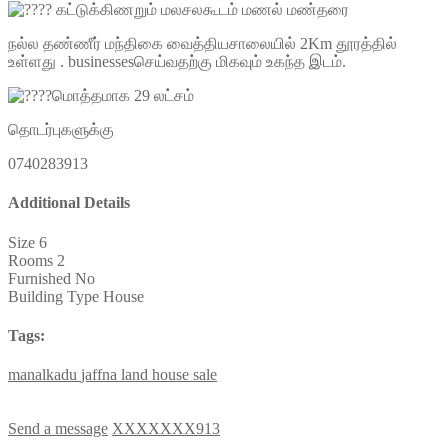
கட்டுக்கிணறும் மலசலகூடம் மணல் மண்தரை
நல்ல தண்ணீர் மந்திகை வைத்தியசாலையில் 2Km தூரத்தில்
உள்ளது . businessesசெய்வதற்கு மிகவும் உகந்த இடம்.
மொத்தமாக 29 லட்சம்
தொடர்புகளுக்கு
0740283913
Additional Details
Size
6
Rooms
2
Furnished
No
Building Type
House
Tags:
manalkadu
jaffna
land
house
sale
Send a message
XXXXXXX913