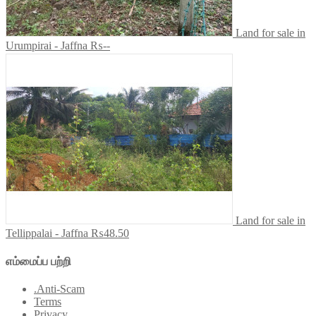
Land for sale in
Urumpirai - Jaffna
₨--
Land for sale in
Tellippalai - Jaffna
₨48.50
எம்மைப்ப பற்றி
.Anti-Scam
Terms
Privacy