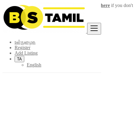
Login
for faster access to the best deals.
Click here
if you don't
×
have an account.
உள்நுழைக
Register
Add Listing
TA
English