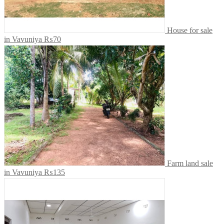
House for sale
in Vavuniya
₨70
Farm land sale
in Vavuniya
₨135