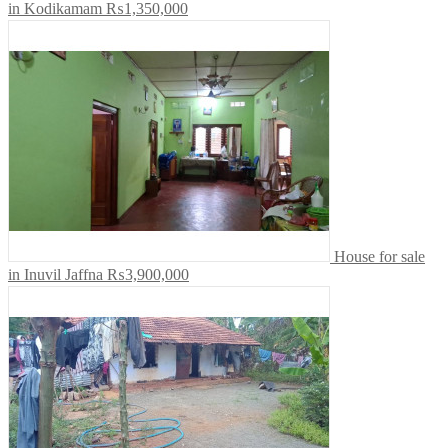
in Kodikamam
₨1,350,000
House for sale
in Inuvil Jaffna
₨3,900,000