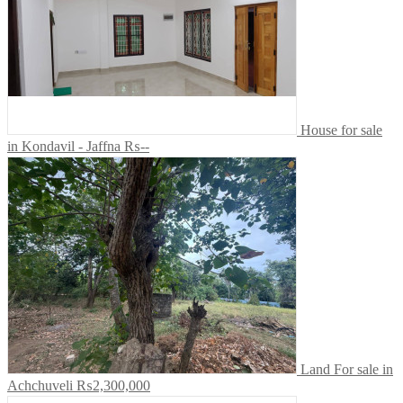
House for sale
in Kondavil - Jaffna
₨--
Land For sale in
Achchuveli
₨2,300,000