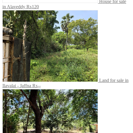
House for sale
in Alaveddy
₨120
Land for sale in
Ilavalai - Jaffna
₨--