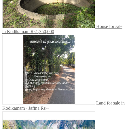
House for sale
in Kodikamam
₨1,350,000
Land for sale in
Kodikamam - Jaffna
₨--