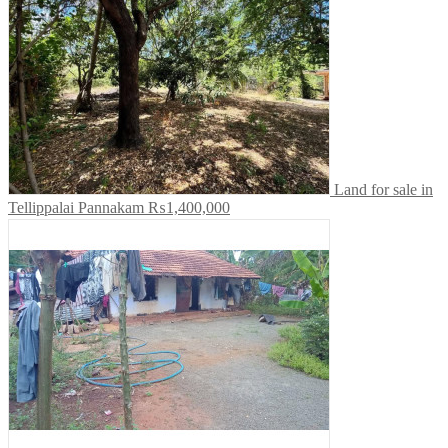
Land for sale in
Tellippalai Pannakam
₨1,400,000