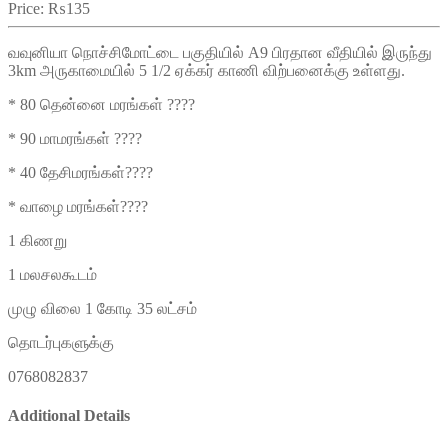
Price:
₨135
வவுனியா நொச்சிமோட்டை பகுதியில் A9 பிரதான வீதியில் இருந்து
3km அருகாமையில் 5 1/2 ஏக்கர் காணி விற்பனைக்கு உள்ளது.
* 80 தென்னை மரங்கள் ????
* 90 மாமரங்கள் ????
* 40 தேசிமரங்கள்????
* வாழை மரங்கள்????
1 கிணறு
1 மலசலகூடம்
முழு விலை 1 கோடி 35 லட்சம்
தொடர்புகளுக்கு
0768082837
Additional Details