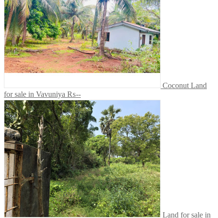
Coconut Land
for sale in Vavuniya
₨--
Land for sale in