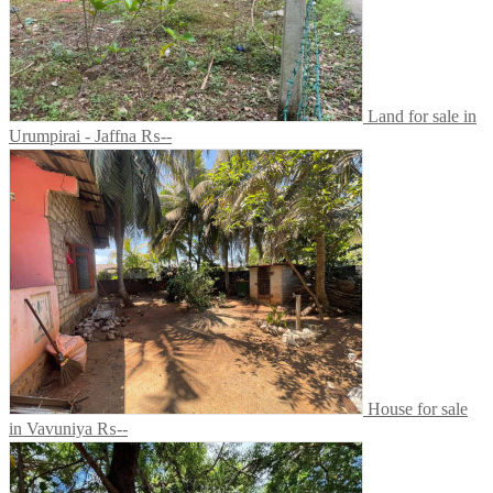
Land for sale in
Urumpirai - Jaffna
₨--
House for sale
in Vavuniya
₨--