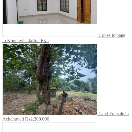
House for sale
in Kondavil - Jaffna
₨--
Land For sale in
Achchuveli
₨2,300,000