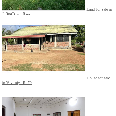
Land for sale in
JaffnaTown
₨--
House for sale
in Vavuniya
₨70