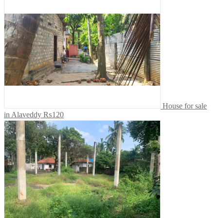
House for sale
in Alaveddy
₨120