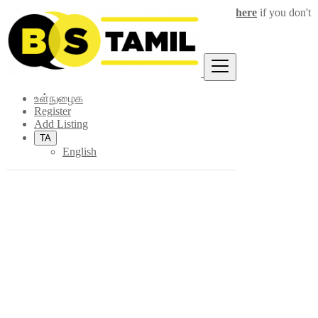
Login
for faster access to the best deals.
Click here
if you don't
×
have an account.
உள்நுழைக
Register
Add Listing
TA
English