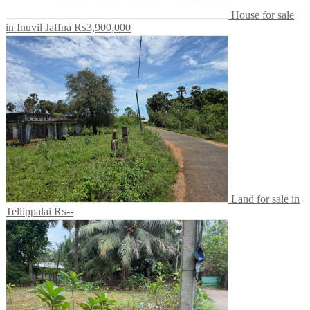
House for sale
in Inuvil Jaffna
₨3,900,000
Land for sale in
Tellippalai
₨--