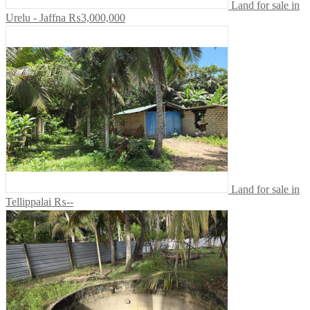
Land for sale in
Urelu - Jaffna
₨3,000,000
Land for sale in
Tellippalai
₨--