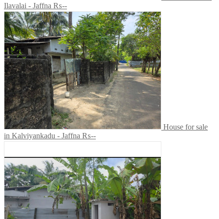
Ilavalai - Jaffna
₨--
House for sale
in Kalviyankadu - Jaffna
₨--