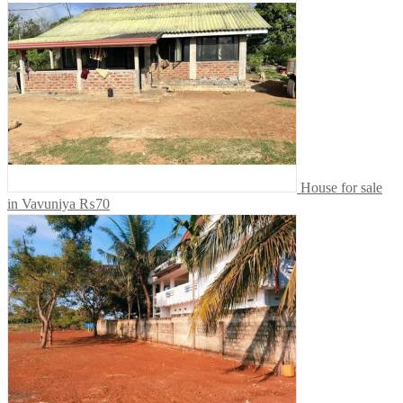
House for sale
in Vavuniya
₨70