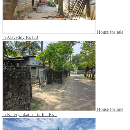
House for sale
in Alaveddy
₨120
House for sale
in Kalviyankadu - Jaffna
₨--