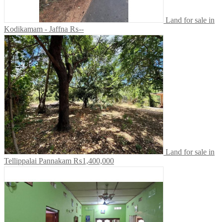
Land for sale in
Kodikamam - Jaffna
₨--
Land for sale in
Tellippalai Pannakam
₨1,400,000