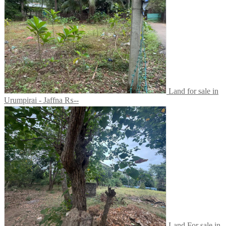
Land for sale in
Urumpirai - Jaffna
₨--
Land For sale in