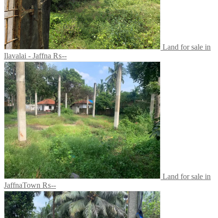
Land for sale in
Ilavalai - Jaffna
₨--
Land for sale in
JaffnaTown
₨--