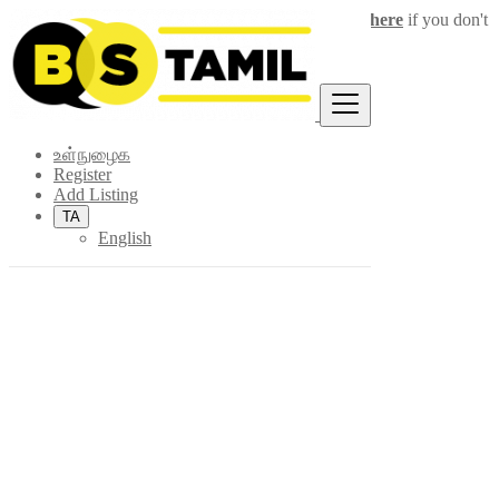
Login
for faster access to the best deals.
Click here
if you don't
×
have an account.
உள்நுழைக
Register
Add Listing
TA
English