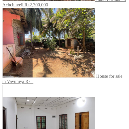
Achchuveli
₨2,300,000
House for sale
in Vavuniya
₨--