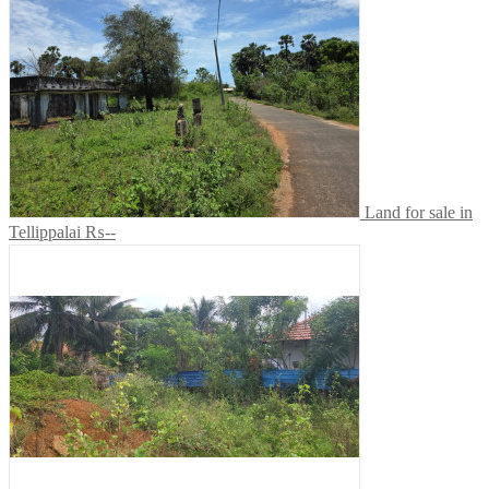
Land for sale in
Tellippalai
₨--