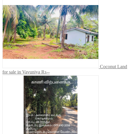
Coconut Land
for sale in Vavuniya
₨--