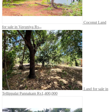
Coconut Land
for sale in Vavuniya
₨--
Land for sale in
Tellippalai Pannakam
₨1,400,000