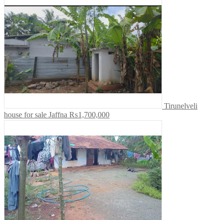
Tirunelveli
house for sale Jaffna
₨1,700,000