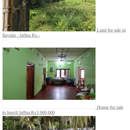
Land for sale in
Ilavalai - Jaffna
₨--
House for sale
in Inuvil Jaffna
₨3,900,000