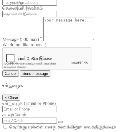
தெலைபேசி இலக்கம்
*
Message
(500 max)
We do not like robots :(
Cancel
Send message
உள்நுழைக
×
Close
உள்நுழைக (Email or Phone)
கடவுச்சொல்
தொர்ந்து என்னை எனது கணக்கினுள் வைத்திருக்கவும்