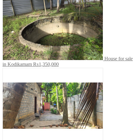
House for sale
in Kodikamam
₨1,350,000