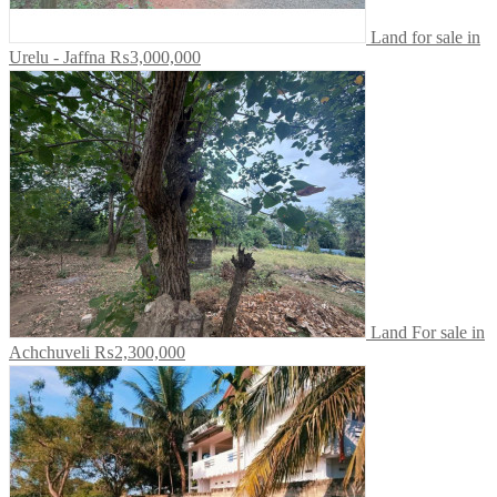
Land for sale in
Urelu - Jaffna
₨3,000,000
Land For sale in
Achchuveli
₨2,300,000