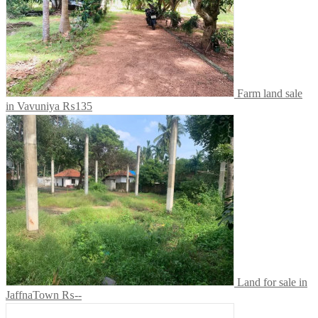
Farm land sale
in Vavuniya
₨135
Land for sale in
JaffnaTown
₨--