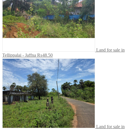
Land for sale in
Tellippalai - Jaffna
₨48.50
Land for sale in