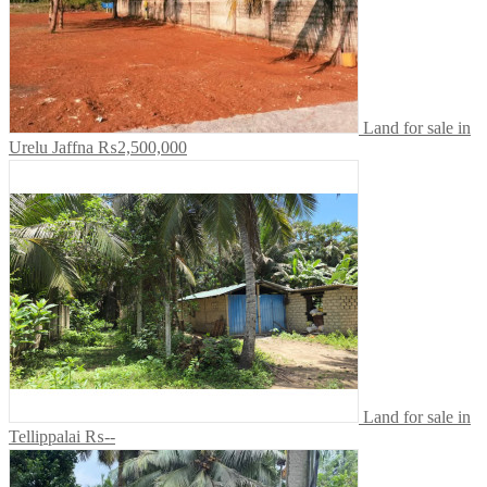
Land for sale in
Urelu Jaffna
₨2,500,000
Land for sale in
Tellippalai
₨--