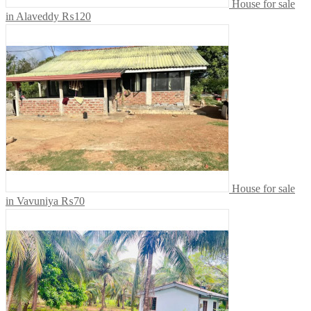
House for sale
in Alaveddy
₨120
House for sale
in Vavuniya
₨70