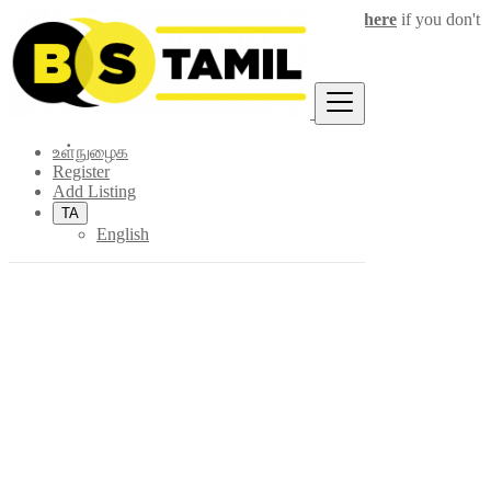
Login
for faster access to the best deals.
Click here
if you don't
×
have an account.
உள்நுழைக
Register
Add Listing
TA
English