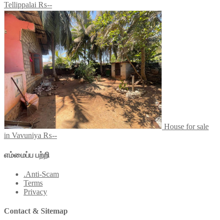
Tellippalai
₨--
House for sale
in Vavuniya
₨--
எம்மைப்ப பற்றி
.Anti-Scam
Terms
Privacy
Contact & Sitemap