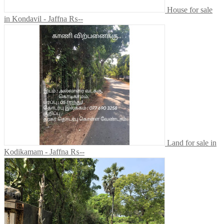
House for sale
in Kondavil - Jaffna
₨--
Land for sale in
Kodikamam - Jaffna
₨--