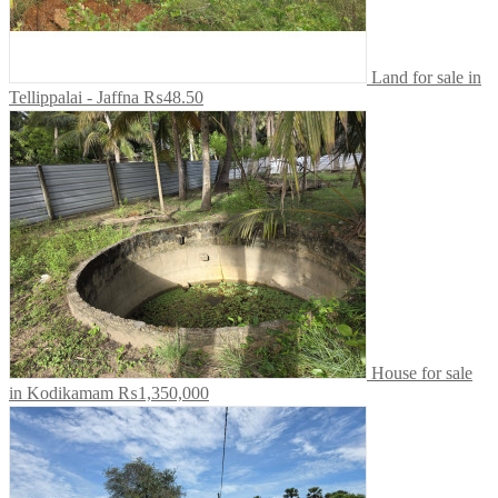
Land for sale in
Tellippalai - Jaffna
₨48.50
House for sale
in Kodikamam
₨1,350,000