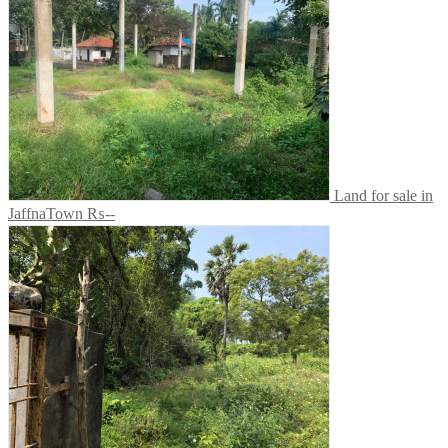
Land for sale in
JaffnaTown
₨--