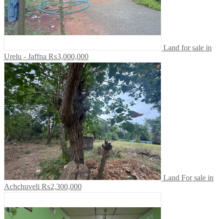
Land for sale in
Urelu - Jaffna
₨3,000,000
Land For sale in
Achchuveli
₨2,300,000