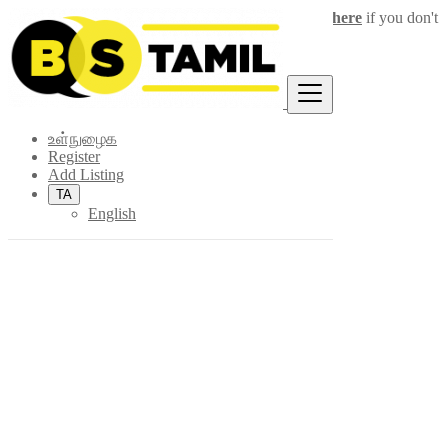
Login
for faster access to the best deals.
Click here
if you don't
×
have an account.
உள்நுழைக
Register
Add Listing
TA
English