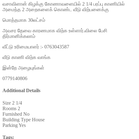
வசாவிளான் கிழக்கு கோணாவளையில் 2 1/4 பரப்பு காணியில்
அமைந்த 2 அறைகளைக் கொண்ட வீடு விற்பனைக்கு
மொத்தமாக 30லட்சம்
அவசர தேவை காரணமாக விற்க உள்ளார்.விலை பேசி
திர்மானிக்கலாம்
வீட்டு உரிமையாளர் :- 0763043587
வீடு காணி விற்க வாங்க
இன்றே அழையுங்கள்
0779140806
Additional Details
Size
2 1/4
Rooms
2
Furnished
No
Building Type
House
Parking
Yes
Tags: