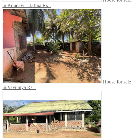
in Kondavil - Jaffna
₨--
House for sale
in Vavuniya
₨--