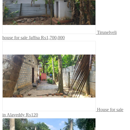
Tirunelveli
house for sale Jaffna
₨1,700,000
House for sale
in Alaveddy
₨120