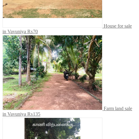
House for sale
in Vavuniya
₨70
Farm land sale
in Vavuniya
₨135