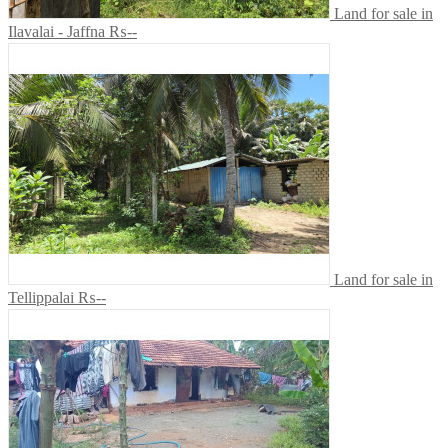
Land for sale in
Ilavalai - Jaffna
₨--
Land for sale in
Tellippalai
₨--