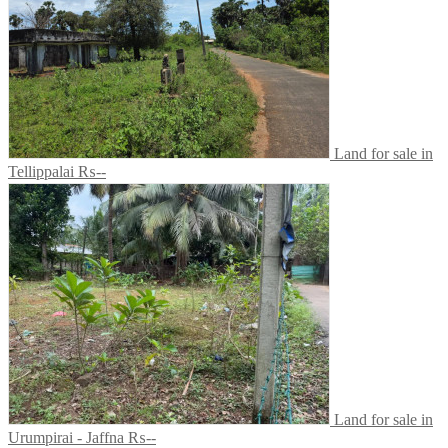
Land for sale in
Tellippalai
₨--
Land for sale in
Urumpirai - Jaffna
₨--