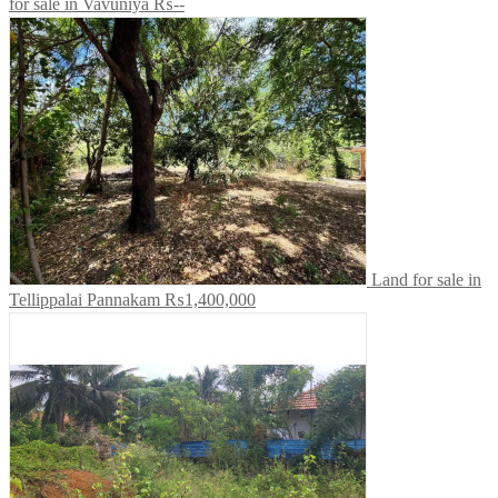
for sale in Vavuniya
₨--
Land for sale in
Tellippalai Pannakam
₨1,400,000