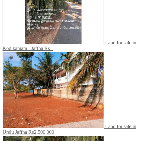
Land for sale in
Kodikamam - Jaffna
₨--
Land for sale in
Urelu Jaffna
₨2,500,000