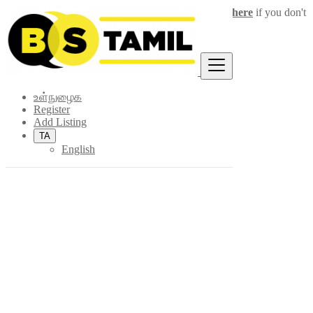
Login
for faster access to the best deals.
Click here
if you don't
×
have an account.
உள்நுழைக
Register
Add Listing
TA
English