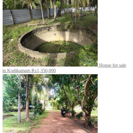
House for sale
in Kodikamam
₨1,350,000