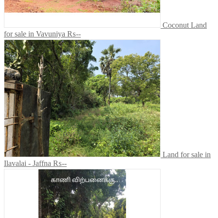
Coconut Land
for sale in Vavuniya
₨--
Land for sale in
Ilavalai - Jaffna
₨--