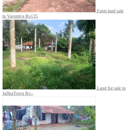
Farm land sale
in Vavuniya
₨135
Land for sale in
JaffnaTown
₨--