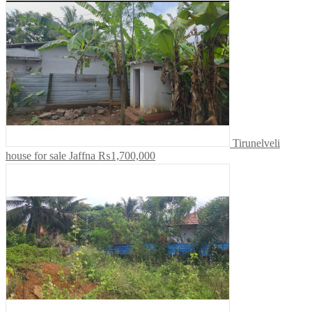
Tirunelveli
house for sale Jaffna
₨1,700,000