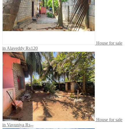
House for sale
in Alaveddy
₨120
House for sale
in Vavuniya
₨--