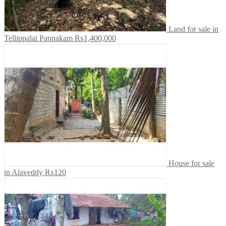
Land for sale in
Tellippalai Pannakam
₨1,400,000
House for sale
in Alaveddy
₨120