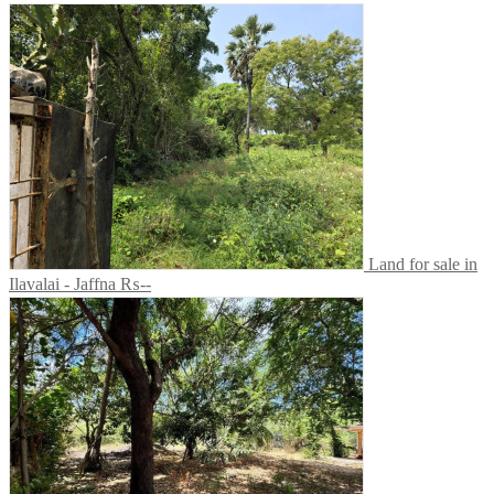
Land for sale in
Ilavalai - Jaffna
₨--