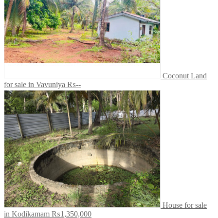
Coconut Land
for sale in Vavuniya
₨--
House for sale
in Kodikamam
₨1,350,000