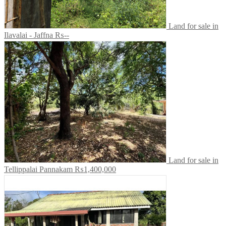
Land for sale in
Ilavalai - Jaffna
₨--
Land for sale in
Tellippalai Pannakam
₨1,400,000