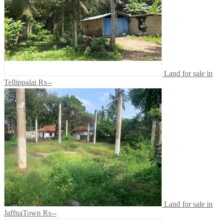
Land for sale in
Tellippalai
₨--
Land for sale in
JaffnaTown
₨--