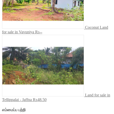
Coconut Land
for sale in Vavuniya
₨--
Land for sale in
Tellippalai - Jaffna
₨48.50
எம்மைப்ப பற்றி