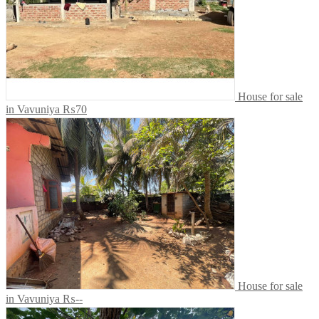
House for sale
in Vavuniya
₨70
House for sale
in Vavuniya
₨--