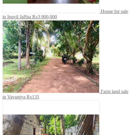
House for sale
in Inuvil Jaffna
₨3,900,000
Farm land sale
in Vavuniya
₨135