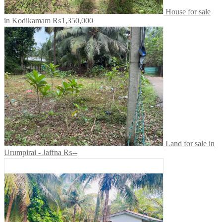
House for sale
in Kodikamam
₨1,350,000
Land for sale in
Urumpirai - Jaffna
₨--