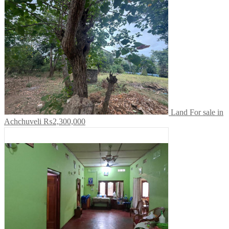
Land For sale in
Achchuveli
₨2,300,000