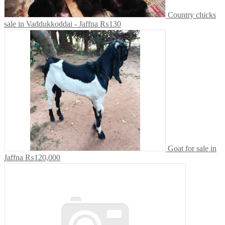
Country chicks
sale in Vaddukkoddai - Jaffna
₨130
Goat for sale in
Jaffna
₨120,000