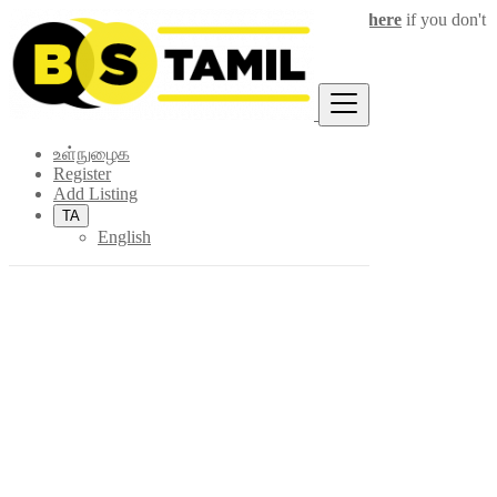
Login
for faster access to the best deals.
Click here
if you don't
×
have an account.
உள்நுழைக
Register
Add Listing
TA
English