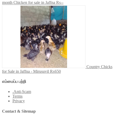
month Chicken for sale in Jaffna
₨--
Country Chicks
for Sale in Jaffna - Mirusuvil
₨650
எம்மைப்ப பற்றி
.Anti-Scam
Terms
Privacy
Contact & Sitemap