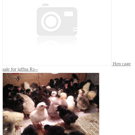
Hen cage
sale for jaffna
₨--