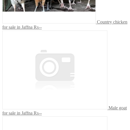
Country chicken
for sale in Jaffna
₨--
Male goat
for sale in Jaffna
₨--