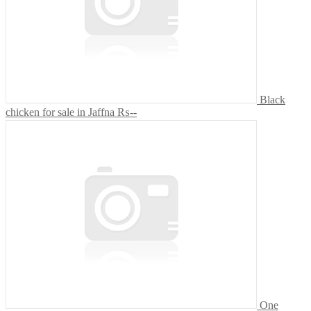
Black
chicken for sale in Jaffna
₨--
One