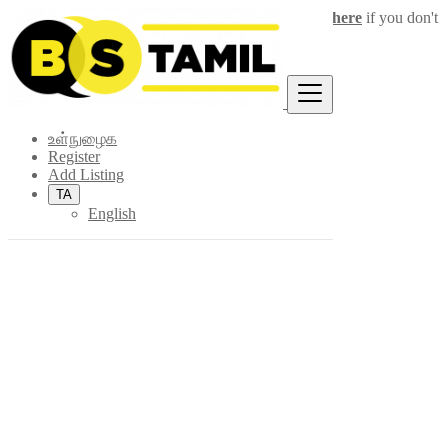
Login
for faster access to the best deals.
Click here
if you don't
×
have an account.
உள்நுழைக
Register
Add Listing
TA
English