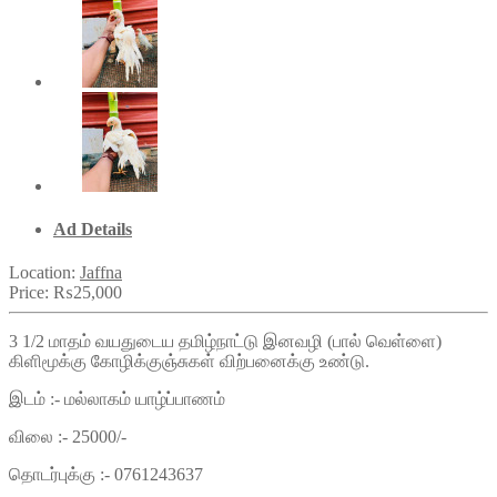
Ad Details
Location:
Jaffna
Price:
₨25,000
3 1/2 மாதம் வயதுடைய தமிழ்நாட்டு இனவழி (பால் வெள்ளை)
கிளிமூக்கு கோழிக்குஞ்சுகள் விற்பனைக்கு உண்டு.
இடம் :- மல்லாகம் யாழ்ப்பாணம்
விலை :- 25000/-
தொடர்புக்கு :- 0761243637