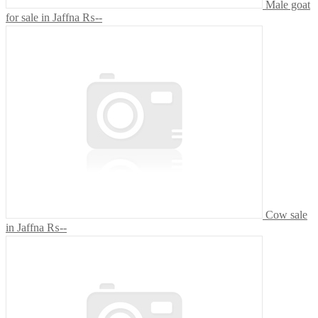
Male goat
for sale in Jaffna
₨--
Cow sale
in Jaffna
₨--