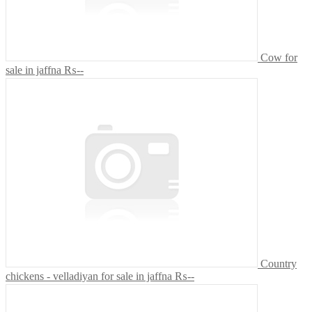
Cow for
sale in jaffna
₨--
Country
chickens - velladiyan for sale in jaffna
₨--