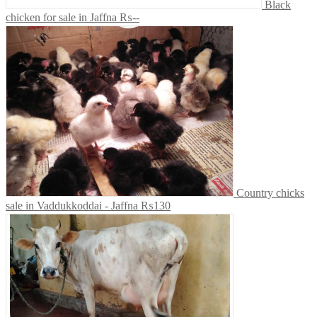
Black
chicken for sale in Jaffna
₨--
Country chicks
sale in Vaddukkoddai - Jaffna
₨130