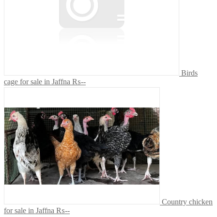
Birds
cage for sale in Jaffna
₨--
Country chicken
for sale in Jaffna
₨--