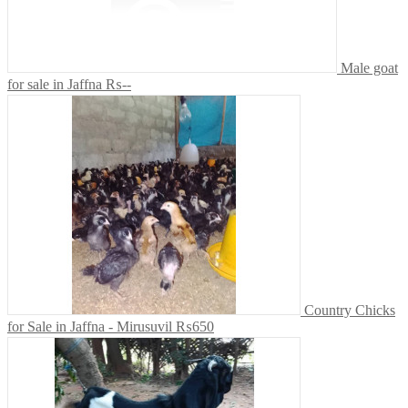
Male goat
for sale in Jaffna
₨--
Country Chicks
for Sale in Jaffna - Mirusuvil
₨650