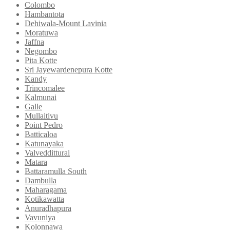
Colombo
Hambantota
Dehiwala-Mount Lavinia
Moratuwa
Jaffna
Negombo
Pita Kotte
Sri Jayewardenepura Kotte
Kandy
Trincomalee
Kalmunai
Galle
Mullaitivu
Point Pedro
Batticaloa
Katunayaka
Valvedditturai
Matara
Battaramulla South
Dambulla
Maharagama
Kotikawatta
Anuradhapura
Vavuniya
Kolonnawa