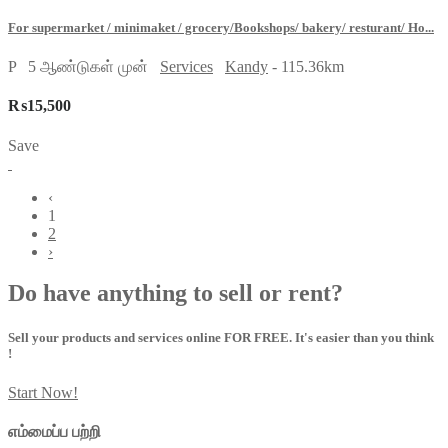
For supermarket / minimaket / grocery/Bookshops/ bakery/ resturant/ Ho...
P
5 ஆண்டுகள் முன்
Services
Kandy
- 115.36km
₨15,500
Save
‹
1
2
›
Do have anything to sell or rent?
Sell your products and services online FOR FREE. It's easier than you think
!
Start Now!
எம்மைப்ப பற்றி