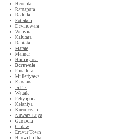
Hendala
Ratnapura
Badulla
Puttalam
Devinuwara
Welisara
Kalutara
Bentota
Matale
Mannar
Homagama
Beruwala
Panadura
Mulleriyawa
Kandana
Ja Ela
Wattala
Peliyagoda
Kelaniya
Kurunegala
Nuwara Eliya
Gampola
Chilaw
Eravur Town
Hanwella Ihala