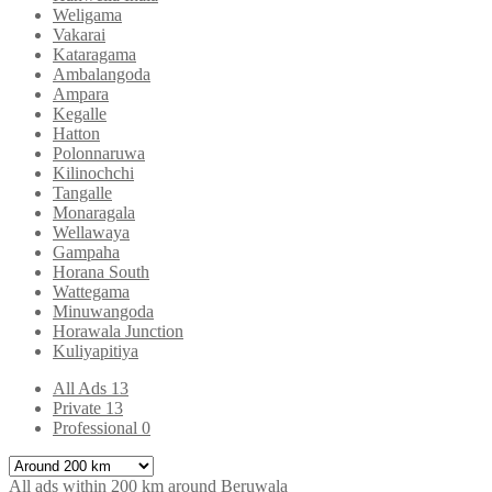
Weligama
Vakarai
Kataragama
Ambalangoda
Ampara
Kegalle
Hatton
Polonnaruwa
Kilinochchi
Tangalle
Monaragala
Wellawaya
Gampaha
Horana South
Wattegama
Minuwangoda
Horawala Junction
Kuliyapitiya
All Ads
13
Private
13
Professional
0
All ads
within
200 km around Beruwala