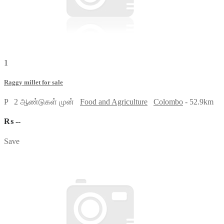
1
Raggy millet for sale
P
2 ஆண்டுகள் முன்
Food and Agriculture
Colombo
- 52.9km
₨ --
Save