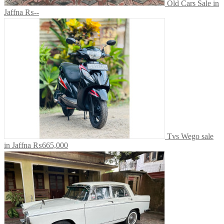
Old Cars Sale in
Jaffna
₨--
Tvs Wego sale
in Jaffna
₨665,000