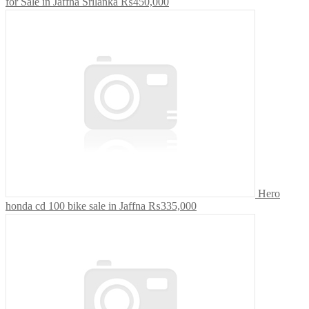
for Sale in Jaffna Srilanka
₨450,000
Hero
honda cd 100 bike sale in Jaffna
₨335,000