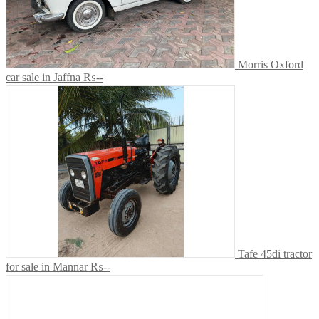
Morris Oxford
car sale in Jaffna
₨--
Tafe 45di tractor
for sale in Mannar
₨--